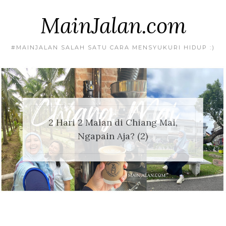
MainJalan.com
#MAINJALAN SALAH SATU CARA MENSYUKURI HIDUP :)
Pertama Kali ke Pulau
2 Hari 2 Malam di Chiang Mai,
2 Hari 2 Malan di Chiang Mai,
Kalimantan, Road Trip 3 Kota
MainJalan Singkat Menyapa
Jeda di Masjid Luar Batang
(Pontianak, Singkawang,
Ngapain Aja? (2)
Jakarta Utara
Ngapain Aja?
Danau Toba
Sanggau) Episode 1
MainJalan ke Trowulan
Mengenang Kejayaan Majapahit